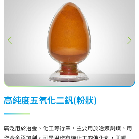
高純度五氧化二釩(粉狀)
廣泛用於冶金、化工等行業，主要用於冶煉釩鐵。用
作合金添加劑，可是用作有機化工的催化劑，即觸