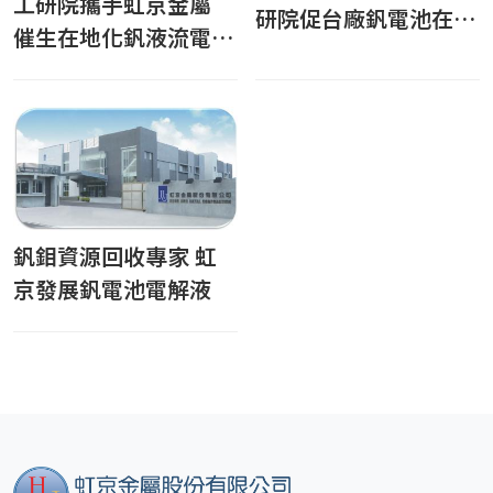
工研院攜手虹京金屬
研院促台廠釩電池在地
催生在地化釩液流電池
深耕 虹京金屬用磨功
儲能供應鏈
出海日本
釩鉬資源回收專家 虹
京發展釩電池電解液