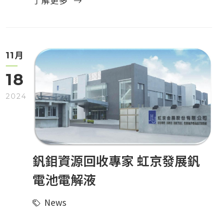
了解更多
月
11
18
2024
釩鉬資源回收專家 虹京發展釩
電池電解液
News