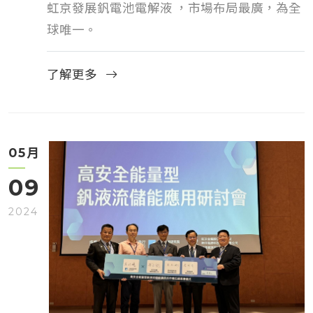
虹京發展釩電池電解液 ，市場布局最廣，為全
球唯一。
了解更多
月
05
09
2024