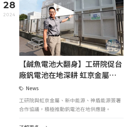
28
2024
【鹹魚電池大翻身】工研院促台
廠釩電池在地深耕 虹京金屬用
磨功出海日本
News
工研院與虹京金屬、新中能源、神盾能源簽署
合作協議，積極推動釩電池在地供應鏈。